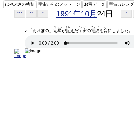
はやぶさの軌跡
宇宙からのメッセージ
お宝データ
宇宙カレンダ
1991年10月
24日
<<<
<<
<
>
えいせい
とら
うちゅう
でんぱ
おと
♪ 「あけぼの」
衛星
が
捉
えた
宇宙
の
電波
を
音
にしました。