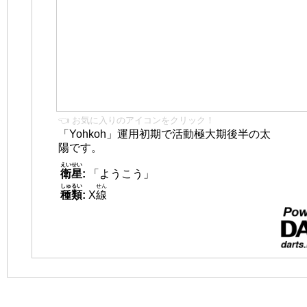
👈 お気に入りのアイコンをクリック！
「Yohkoh」運用初期で活動極大期後半の太
陽です。
えいせい
衛星
:
「ようこう」
しゅるい
せん
種類
:
X
線