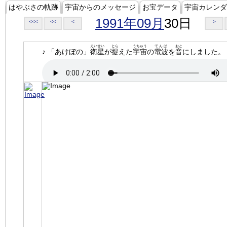
はやぶさの軌跡
宇宙からのメッセージ
お宝データ
宇宙カレンダ
1991年09月
30日
<<<
<<
<
>
えいせい
とら
うちゅう
でんぱ
おと
♪ 「あけぼの」
衛星
が
捉
えた
宇宙
の
電波
を
音
にしました。