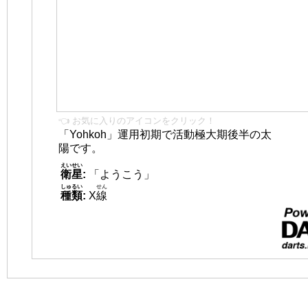
👈 お気に入りのアイコンをクリック！
「Yohkoh」運用初期で活動極大期後半の太
陽です。
えいせい
衛星
:
「ようこう」
しゅるい
せん
種類
:
X
線