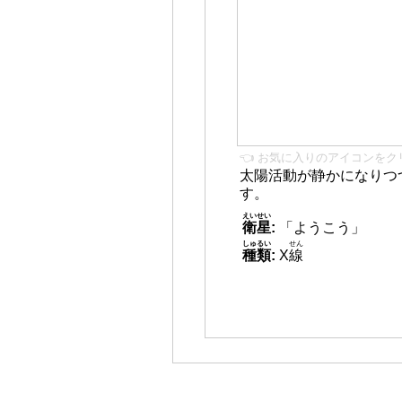
👈 お気に入りのアイコンをク
太陽活動が静かになりつ
す。
えいせい
衛星
:
「ようこう」
しゅるい
せん
種類
:
X
線