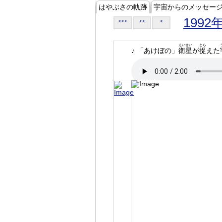
はやぶさの軌跡
宇宙からのメッセー
1992
<<<
<<
<
えいせい
とら
♪ 「あけぼの」
衛星
が
捉
えた