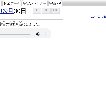
ジ
お宝データ
宇宙カレンダー
宇宙 xR
年09月
30日
>
>>
>>>
…☞Engli
うちゅう
でんぱ
おと
宇宙
の
電波
を
音
にしました。