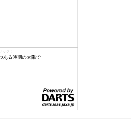
リック！
つある時期の太陽で