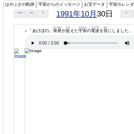
はやぶさの軌跡
宇宙からのメッセージ
お宝データ
宇宙カレンダ
1991年10月
30日
<<<
<<
<
>
えいせい
とら
うちゅう
でんぱ
おと
♪ 「あけぼの」
衛星
が
捉
えた
宇宙
の
電波
を
音
にしました。