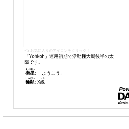
👈 お気に入りのアイコンをクリック！
「Yohkoh」運用初期で活動極大期後半の太
陽です。
えいせい
衛星
:
「ようこう」
しゅるい
せん
種類
:
X
線