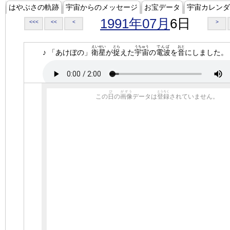
はやぶさの軌跡
宇宙からのメッセージ
お宝データ
宇宙カレンダ
1991年07月
6日
<<<
<<
<
>
えいせい
とら
うちゅう
でんぱ
おと
♪ 「あけぼの」
衛星
が
捉
えた
宇宙
の
電波
を
音
にしました。
ひ
がぞう
とうろく
この
日
の
画像
データは
登録
されていません。