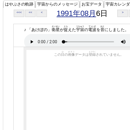
はやぶさの軌跡
宇宙からのメッセージ
お宝データ
宇宙カレンダ
1991年08月
6日
<<<
<<
<
>
えいせい
とら
うちゅう
でんぱ
おと
♪ 「あけぼの」
衛星
が
捉
えた
宇宙
の
電波
を
音
にしました。
ひ
がぞう
とうろく
この
日
の
画像
データは
登録
されていません。