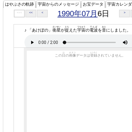
はやぶさの軌跡
宇宙からのメッセージ
お宝データ
宇宙カレンダ
1990年07月
6日
<<<
<<
<
>
えいせい
とら
うちゅう
でんぱ
おと
♪ 「あけぼの」
衛星
が
捉
えた
宇宙
の
電波
を
音
にしました。
ひ
がぞう
とうろく
この
日
の
画像
データは
登録
されていません。