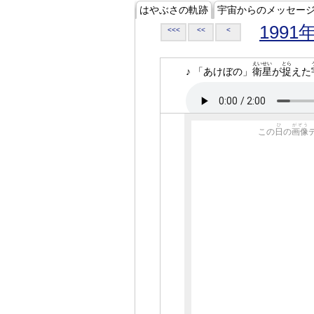
はやぶさの軌跡
宇宙からのメッセー
1991
<<<
<<
<
えいせい
とら
♪ 「あけぼの」
衛星
が
捉
えた
ひ
がぞう
この
日
の
画像