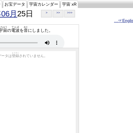
ジ
お宝データ
宇宙カレンダー
宇宙 xR
年06月
25日
>
>>
>>>
…☞Engli
うちゅう
でんぱ
おと
宇宙
の
電波
を
音
にしました。
とうろく
データは
登録
されていません。