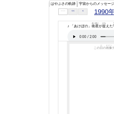
はやぶさの軌跡
宇宙からのメッセー
1990
<<<
<<
<
えいせい
とら
♪ 「あけぼの」
衛星
が
捉
えた
ひ
がぞう
この
日
の
画像