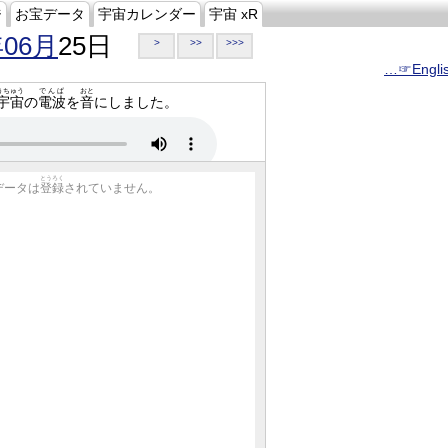
ジ
お宝データ
宇宙カレンダー
宇宙 xR
年06月
25日
>
>>
>>>
…☞Engli
うちゅう
でんぱ
おと
宇宙
の
電波
を
音
にしました。
とうろく
データは
登録
されていません。