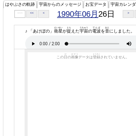
はやぶさの軌跡
宇宙からのメッセージ
お宝データ
宇宙カレンダ
1990年06月
26日
<<<
<<
<
>
えいせい
とら
うちゅう
でんぱ
おと
♪ 「あけぼの」
衛星
が
捉
えた
宇宙
の
電波
を
音
にしました。
ひ
がぞう
とうろく
この
日
の
画像
データは
登録
されていません。