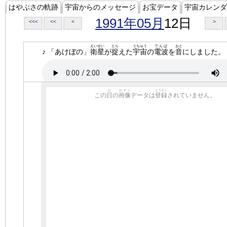
はやぶさの軌跡
宇宙からのメッセージ
お宝データ
宇宙カレンダ
1991年05月
12日
<<<
<<
<
>
えいせい
とら
うちゅう
でんぱ
おと
♪ 「あけぼの」
衛星
が
捉
えた
宇宙
の
電波
を
音
にしました。
ひ
がぞう
とうろく
この
日
の
画像
データは
登録
されていません。