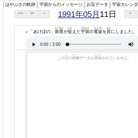
はやぶさの軌跡
宇宙からのメッセージ
お宝データ
宇宙カレンダ
1991年05月
11日
<<<
<<
<
>
えいせい
とら
うちゅう
でんぱ
おと
♪ 「あけぼの」
衛星
が
捉
えた
宇宙
の
電波
を
音
にしました。
ひ
がぞう
とうろく
この
日
の
画像
データは
登録
されていません。