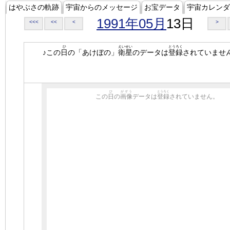
はやぶさの軌跡
宇宙からのメッセージ
お宝データ
宇宙カレンダ
1991年05月
13日
<<<
<<
<
>
ひ
えいせい
とうろく
♪この
日
の「あけぼの」
衛星
のデータは
登録
されていませ
ひ
がぞう
とうろく
この
日
の
画像
データは
登録
されていません。