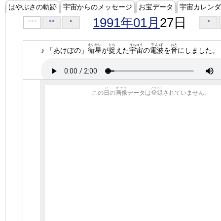
はやぶさの軌跡
宇宙からのメッセージ
お宝データ
宇宙カレンダ
1991年01月
27日
<<<
<<
<
>
えいせい
とら
うちゅう
でんぱ
おと
♪ 「あけぼの」
衛星
が
捉
えた
宇宙
の
電波
を
音
にしました。
ひ
がぞう
とうろく
この
日
の
画像
データは
登録
されていません。