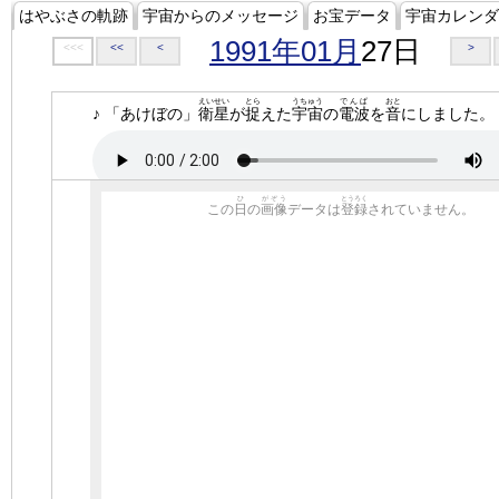
はやぶさの軌跡
宇宙からのメッセージ
お宝データ
宇宙カレンダ
1991年01月
27日
<<<
<<
<
>
えいせい
とら
うちゅう
でんぱ
おと
♪ 「あけぼの」
衛星
が
捉
えた
宇宙
の
電波
を
音
にしました。
ひ
がぞう
とうろく
この
日
の
画像
データは
登録
されていません。