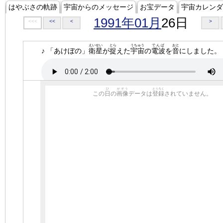
はやぶさの軌跡
宇宙からのメッセージ
お宝データ
宇宙カレンダ
1991年01月
26日
<<<
<<
<
>
えいせい
とら
うちゅう
でんぱ
おと
♪ 「あけぼの」
衛星
が
捉
えた
宇宙
の
電波
を
音
にしました。
ひ
がぞう
とうろく
この
日
の
画像
データは
登録
されていません。