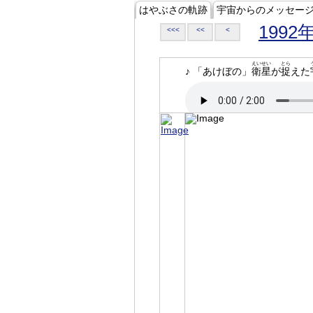
はやぶさの軌跡
宇宙からのメッセー
1992
<<<
<<
<
えいせい
とら
♪ 「あけぼの」
衛星
が
捉
えた