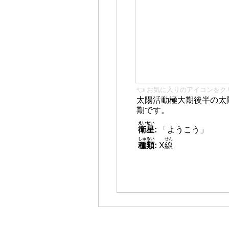
👈 お気に入りのアイコンをク
太陽活動極大期後半の太
期です。
えいせい
衛星
:
「ようこう」
しゅるい
せん
種類
:
X
線