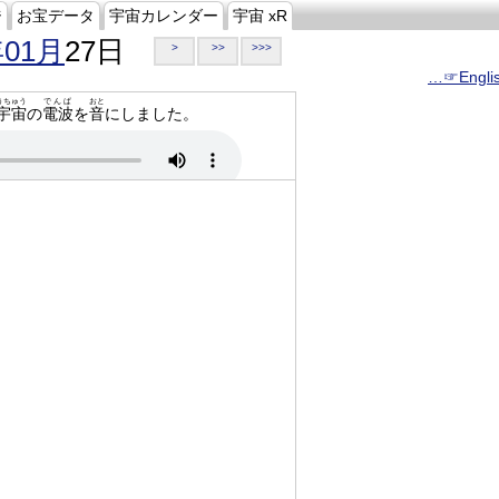
ジ
お宝データ
宇宙カレンダー
宇宙 xR
年01月
27日
>
>>
>>>
…☞Engli
うちゅう
でんぱ
おと
宇宙
の
電波
を
音
にしました。