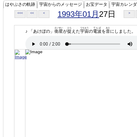
はやぶさの軌跡
宇宙からのメッセージ
お宝データ
宇宙カレンダ
1993年01月
27日
<<<
<<
<
>
えいせい
とら
うちゅう
でんぱ
おと
♪ 「あけぼの」
衛星
が
捉
えた
宇宙
の
電波
を
音
にしました。