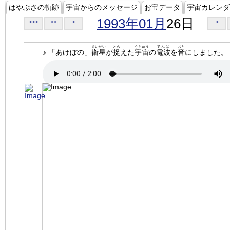
はやぶさの軌跡
宇宙からのメッセージ
お宝データ
宇宙カレンダ
1993年01月
26日
<<<
<<
<
>
えいせい
とら
うちゅう
でんぱ
おと
♪ 「あけぼの」
衛星
が
捉
えた
宇宙
の
電波
を
音
にしました。