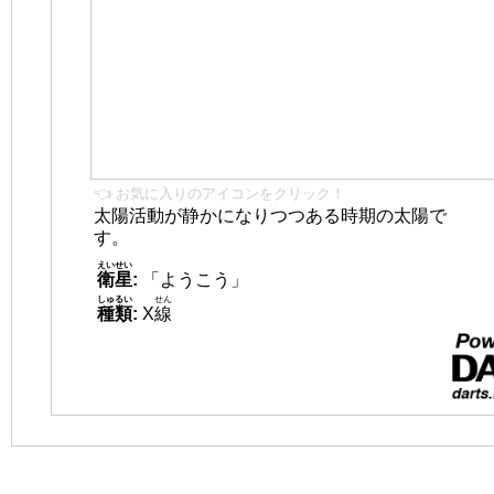
👈 お気に入りのアイコンをクリック！
太陽活動が静かになりつつある時期の太陽で
す。
えいせい
衛星
:
「ようこう」
しゅるい
せん
種類
:
X
線