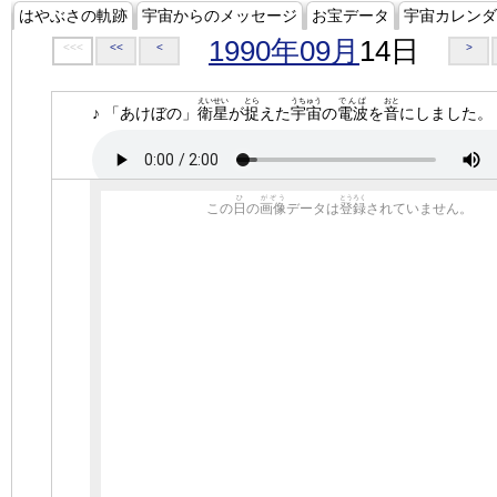
はやぶさの軌跡
宇宙からのメッセージ
お宝データ
宇宙カレンダ
1990年09月
14日
<<<
<<
<
>
えいせい
とら
うちゅう
でんぱ
おと
♪ 「あけぼの」
衛星
が
捉
えた
宇宙
の
電波
を
音
にしました。
ひ
がぞう
とうろく
この
日
の
画像
データは
登録
されていません。