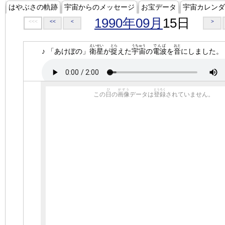
はやぶさの軌跡
宇宙からのメッセージ
お宝データ
宇宙カレンダ
1990年09月
15日
<<<
<<
<
>
えいせい
とら
うちゅう
でんぱ
おと
♪ 「あけぼの」
衛星
が
捉
えた
宇宙
の
電波
を
音
にしました。
ひ
がぞう
とうろく
この
日
の
画像
データは
登録
されていません。