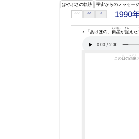
はやぶさの軌跡
宇宙からのメッセー
1990
<<<
<<
<
えいせい
とら
♪ 「あけぼの」
衛星
が
捉
えた
ひ
がぞう
この
日
の
画像