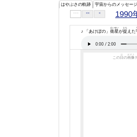
はやぶさの軌跡
宇宙からのメッセー
1990
<<<
<<
<
えいせい
とら
♪ 「あけぼの」
衛星
が
捉
えた
ひ
がぞう
この
日
の
画像