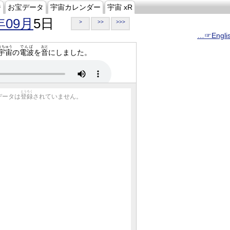
ジ
お宝データ
宇宙カレンダー
宇宙 xR
年09月
5日
>
>>
>>>
…☞Engli
うちゅう
でんぱ
おと
宇宙
の
電波
を
音
にしました。
とうろく
データは
登録
されていません。