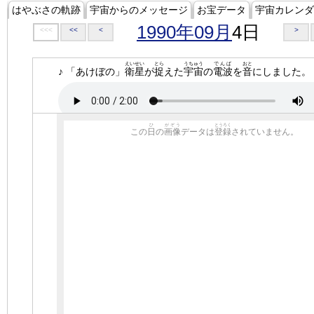
はやぶさの軌跡
宇宙からのメッセージ
お宝データ
宇宙カレンダ
1990年09月
4日
<<<
<<
<
>
えいせい
とら
うちゅう
でんぱ
おと
♪ 「あけぼの」
衛星
が
捉
えた
宇宙
の
電波
を
音
にしました。
ひ
がぞう
とうろく
この
日
の
画像
データは
登録
されていません。