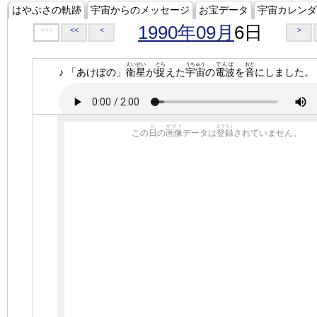
はやぶさの軌跡
宇宙からのメッセージ
お宝データ
宇宙カレンダ
1990年09月
6日
<<<
<<
<
>
えいせい
とら
うちゅう
でんぱ
おと
♪ 「あけぼの」
衛星
が
捉
えた
宇宙
の
電波
を
音
にしました。
ひ
がぞう
とうろく
この
日
の
画像
データは
登録
されていません。