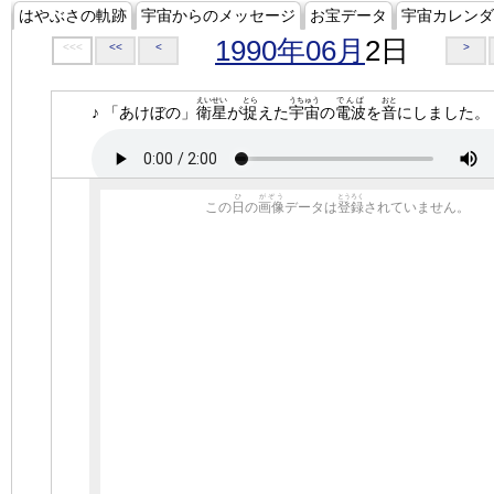
はやぶさの軌跡
宇宙からのメッセージ
お宝データ
宇宙カレンダ
1990年06月
2日
<<<
<<
<
>
えいせい
とら
うちゅう
でんぱ
おと
♪ 「あけぼの」
衛星
が
捉
えた
宇宙
の
電波
を
音
にしました。
ひ
がぞう
とうろく
この
日
の
画像
データは
登録
されていません。