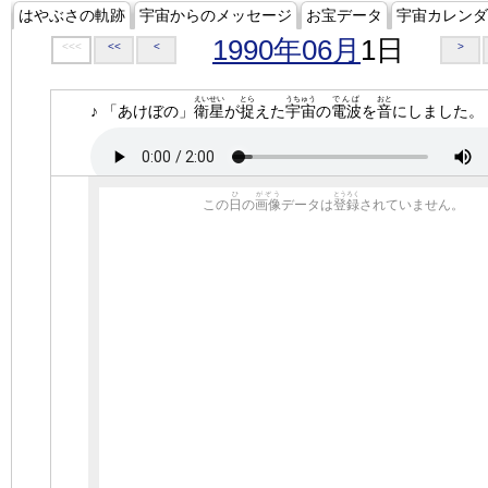
はやぶさの軌跡
宇宙からのメッセージ
お宝データ
宇宙カレンダ
1990年06月
1日
<<<
<<
<
>
えいせい
とら
うちゅう
でんぱ
おと
♪ 「あけぼの」
衛星
が
捉
えた
宇宙
の
電波
を
音
にしました。
ひ
がぞう
とうろく
この
日
の
画像
データは
登録
されていません。