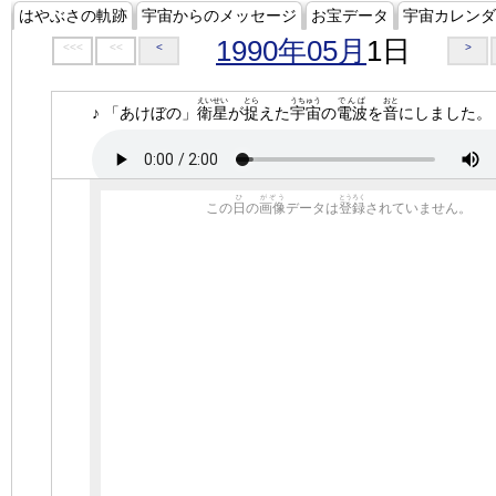
はやぶさの軌跡
宇宙からのメッセージ
お宝データ
宇宙カレンダ
1990年05月
1日
<<<
<<
<
>
えいせい
とら
うちゅう
でんぱ
おと
♪ 「あけぼの」
衛星
が
捉
えた
宇宙
の
電波
を
音
にしました。
ひ
がぞう
とうろく
この
日
の
画像
データは
登録
されていません。