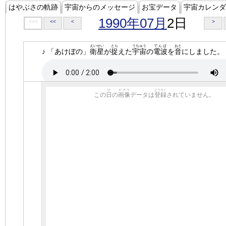
はやぶさの軌跡
宇宙からのメッセージ
お宝データ
宇宙カレンダ
1990年07月
2日
<<<
<<
<
>
えいせい
とら
うちゅう
でんぱ
おと
♪ 「あけぼの」
衛星
が
捉
えた
宇宙
の
電波
を
音
にしました。
ひ
がぞう
とうろく
この
日
の
画像
データは
登録
されていません。