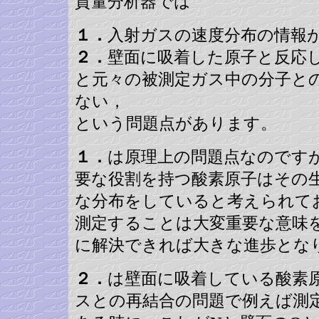
質量分析器では
１．
入射ガスの速度分布の情報
２．
壁面に吸着した原子と反応
と元々の被測定ガス中の分子と
ない，
という問題点があります。
１．
は原理上の問題点なのです
要な役割を持つ酸素原子はその
な分布をしていると考えられて
測定することは大変重要な意味
に解決できれば大きな進歩とな
２．
は壁面に吸着している酸素原
スとの再結合の問題で例えば測