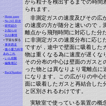
から粒子を検出するまでの時間
られます。
-
Home page
非測定ガスの速度及びその広
-
No.245 目次
の速度の方が随分と速いので，
-
研究紹介
-
お知らせ
離点から飛翔時間に対応した分
-
ISAS事情
に非測定ガスの速度分布に応じ
+
宇宙を探る
-
東奔西走
ですが，途中で壁面に吸着した
-
微小重力科学
物は重くなる為に速度が遅くな
あれこれ
-
いも焼酎
その分布の中心は壁面のガスと
-
編集後記
った物とは異なりより電離点に
-
BackNumber
になります。この広がりの中心
面に吸着したガスと再結合した
と区別されるわけです。
実験室で使っている装置の概