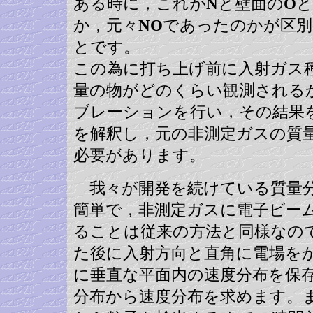
ある時に，これが
N
と壁面の
O
と
か，元々
NO
であったのかが区別
とです。
この為に打ち上げ前に入射ガス
量の物がどのくらい観測される
ブレーションを行い，その結果
を解釈し，元の非測定ガスの質
必要があります。
我々が開発を続けている質量分
簡単で，非測定ガスに電子ビー
ることは従来の方法と同様なの
た後に入射方向と直角に電場を
に垂直な平面内の速度分布を保
分布から速度分布を求めます。