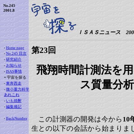
No.245
2001.8
ＩＳＡＳニュース 2001.
-
Home page
第23回
-
No.245 目次
-
研究紹介
-
お知らせ
飛翔時間計測法を用
-
ISAS事情
+
宇宙を探る
ス質量分析
-
東奔西走
-
微小重力科学
あれこれ
-
いも焼酎
-
編集後記
この計測器の開発は今から
10
-
BackNumber
生との以下の会話から始まりま