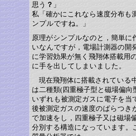
思う
？
」
私「確かにこれなら速度分布も
ンプルですね。」
原理がシンプルなのと，簡単に
いなんですが，電場計測器の開
に学習効果が無く飛翔体搭載用
に手を出してしまいました。
現在飛翔体に搭載されている中
は二種類(四重極子型と磁場偏向
いずれも被測定ガスに電子を当
後被測定ガスの速度のばらつき
で加速をし，四重極子又は磁場
分別する構造になっています。