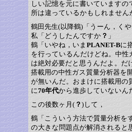
しい記憶を元に書いていますの
所は違っているかもしれません
鶴田先生(以降鶴)「うーん，く
私「どうしたんですか
？
」
鶴「いやね，いま
PLANET-B
に
を行っているんだけどね。中性
は絶対必要だと思うんだよ。だ
搭載用の中性ガス質量分析器を
が無いんだ。おまけに搭載用の
に
70年代
から進歩していないん
この後数ヶ月(
？
)して，
鶴「こういう方法で質量分析を
の大きな問題点が解消されると