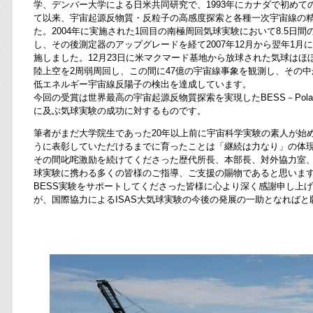
学、デンバー大学による日米共同研究で、1993年にカナダで初めての
て以来、宇宙起源反物質・反粒子の高感度探索と各種一次宇宙線の
た。2004年に実施された1回目の南極周回気球実験において8.5日
し、その後測定器のアップグレードを経て2007年12月から翌年1月
施しました。12月23日に米マクマード基地から放球された気球はほ
陸上空を2周弱周回し、この間に47億の宇宙線事象を観測し、その中か
低エネルギー宇宙線反陽子の検出を達成しています。
今回の受賞は世界最高の宇宙起源反物質探索を実現したBESS－Pola
に及ぶ気球実験の成功に対するものです。
筆者がまだ大学院生であった20年以上前に宇宙科学実験の素人が始
うに表彰していただけるまでに育ったことは「継続は力なり」の体
その間叱咤激励を続けてくださった歴代所長、本部長、対外協力室
球実験に携わる多くの皆様のご指導、ご支援の賜物であると思いま
BESS実験をサポートしてくださった皆様に心より深く感謝申し上
が、国際協力によるISAS大気球実験の今後の発展の一助となればと