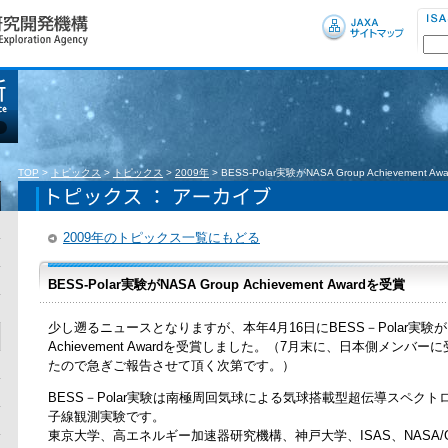
TOP
>
トピックス
>
トピックス
>
2009年
>
BESS-Polar実験がNASA Group Achievement A
2009年のトピックス一覧にもどる
BESS-Polar実験がNASA Group Achievement Awardを受賞
少し遡るニュースとなりますが、本年4月16日にBESS－Polar実験がNA
Achievement Awardを受賞しました。（7月末に、日本側メンバ
たので急ぎご報告させて頂く次第です。）
BESS－Polar実験は南極周回気球による気球搭載型超伝導スペク
子線観測実験です。
東京大学、高エネルギー加速器研究機構、神戸大学、ISAS、NASA/