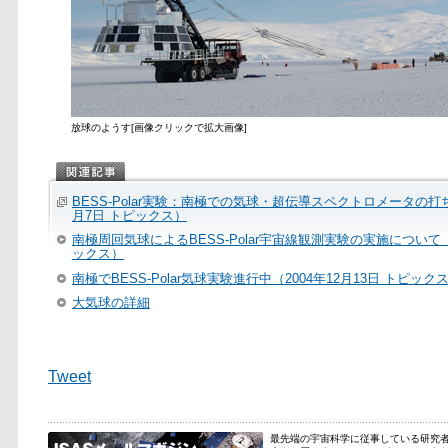
放球のようす[画像クリックで拡大画像]
BESS-Polar実験：南極での気球・超伝導スペクトロメータの打ち
月7日 トピックス）
南極周回気球によるBESS-Polar宇宙線観測実験の実施について（2
ックス）
南極でBESS-Polar気球実験進行中（2004年12月13日 トピック
大気球の詳細
Tweet
最先端の宇宙科学に従事している研究