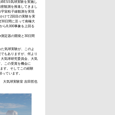
BESS気球実験を実施し
精密観測を推進してきまし
間の宇宙粒子線観測を実現
にかけて2回目の実験を実
ぼ30日間に亘って南極大
ら8,000事象を上回る
r測定器の開発と30日間
めた気球実験が、このよ
現でもありますが、何より
、大気球研究委員会、大気
す。この受賞を機会に
げます。そしてこの経験
願っています。
大気球実験室 吉田哲也