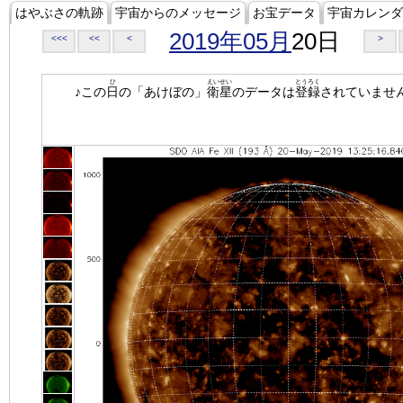
はやぶさの軌跡
宇宙からのメッセージ
お宝データ
宇宙カレンダ
2019年05月
20日
<<<
<<
<
>
ひ
えいせい
とうろく
♪この
日
の「あけぼの」
衛星
のデータは
登録
されていませ