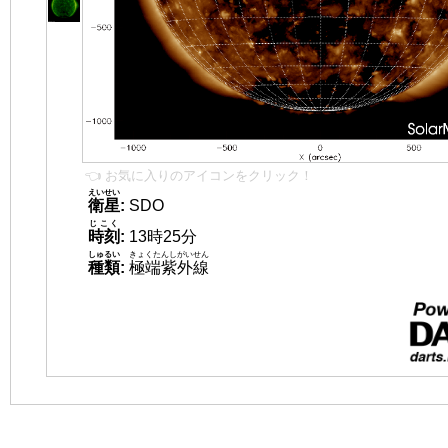
👈 お気に入りのアイコンをクリック！
えいせい
衛星
:
SDO
じこく
時刻
:
13時25分
しゅるい
きょくたんしがいせん
種類
:
極端紫外線