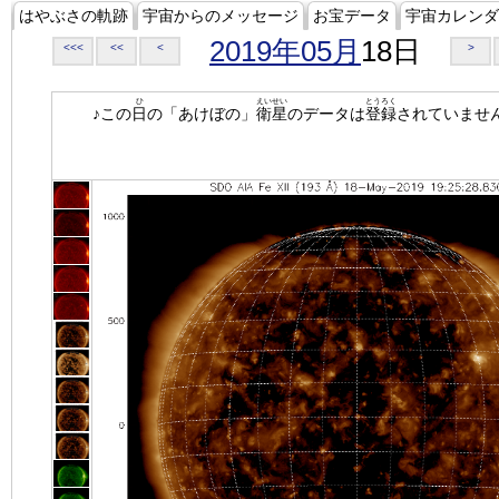
はやぶさの軌跡
宇宙からのメッセージ
お宝データ
宇宙カレンダ
2019年05月
18日
<<<
<<
<
>
ひ
えいせい
とうろく
♪この
日
の「あけぼの」
衛星
のデータは
登録
されていませ