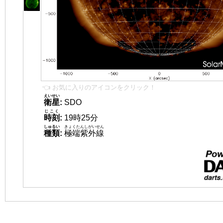
👈 お気に入りのアイコンをクリック！
えいせい
衛星
:
SDO
じこく
時刻
:
19時25分
しゅるい
きょくたんしがいせん
種類
:
極端紫外線