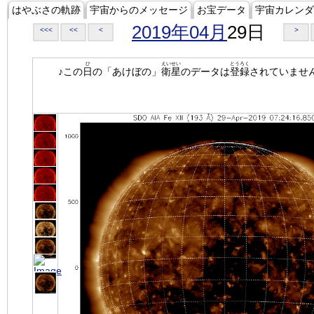
はやぶさの軌跡
宇宙からのメッセージ
お宝データ
宇宙カレンダ
2019年04月
29日
<<<
<<
<
>
ひ
えいせい
とうろく
♪この
日
の「あけぼの」
衛星
のデータは
登録
されていませ