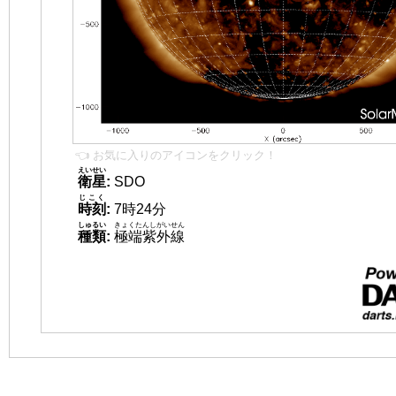
👈 お気に入りのアイコンをクリック！
えいせい
衛星
:
SDO
じこく
時刻
:
7時24分
しゅるい
きょくたんしがいせん
種類
:
極端紫外線