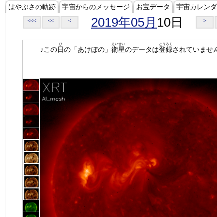
はやぶさの軌跡
宇宙からのメッセージ
お宝データ
宇宙カレンダ
2019年05月
10日
<<<
<<
<
>
ひ
えいせい
とうろく
♪この
日
の「あけぼの」
衛星
のデータは
登録
されていませ