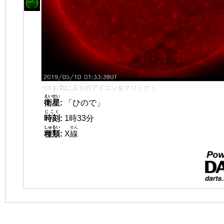
👈 お気に入りのアイコンをクリック！
えいせい
衛星
:
「ひので」
じこく
時刻
:
1時33分
しゅるい
せん
種類
:
X
線