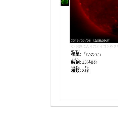
👈 お気に入りのアイコンをク
えいせい
衛星
:
「ひので」
じこく
時刻
:
13時8分
しゅるい
せん
種類
:
X
線