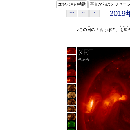
はやぶさの軌跡
宇宙からのメッセー
2019
<<<
<<
<
ひ
えいせい
♪この
日
の「あけぼの」
衛星