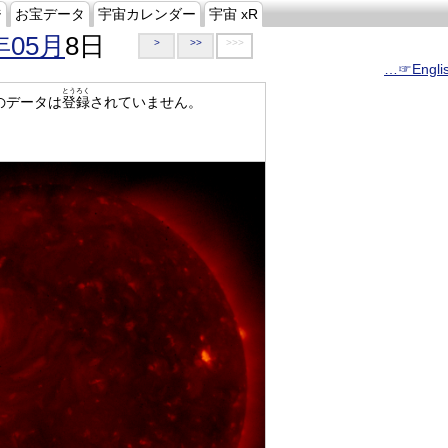
ジ
お宝データ
宇宙カレンダー
宇宙 xR
年05月
8日
>
>>
>>>
…☞Engli
とうろく
のデータは
登録
されていません。