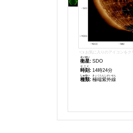
👈 お気に入りのアイコンをク
えいせい
衛星
:
SDO
じこく
時刻
:
14時24分
しゅるい
きょくたんしがいせん
種類
:
極端紫外線