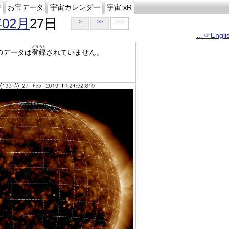
ジ
お宝データ
宇宙カレンダー
宇宙 xR
年02月
27日
>
>>
>>>
…☞Engli
とうろく
のデータは
登録
されていません。