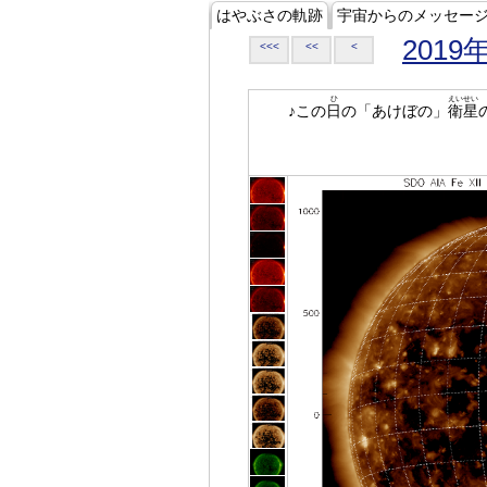
はやぶさの軌跡
宇宙からのメッセー
2019
<<<
<<
<
ひ
えいせい
♪この
日
の「あけぼの」
衛星