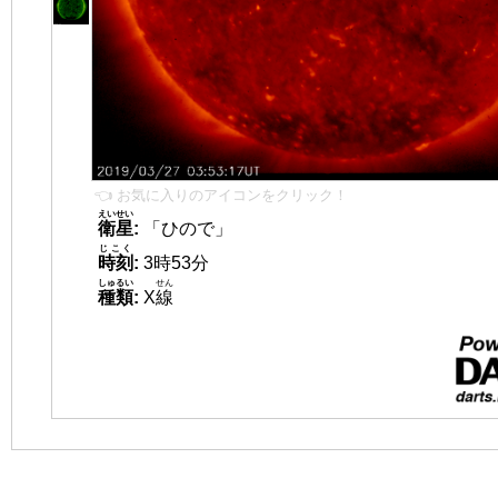
👈 お気に入りのアイコンをクリック！
えいせい
衛星
:
「ひので」
じこく
時刻
:
3時53分
しゅるい
せん
種類
:
X
線