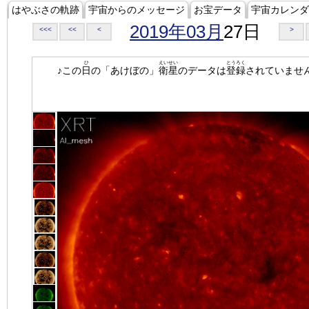
はやぶさの軌跡
宇宙からのメッセージ
お宝データ
宇宙カレンダ
2019年03月
27日
<<<
<<
<
>
ひ
えいせい
とうろく
♪この
日
の「あけぼの」
衛星
のデータは
登録
されていませ