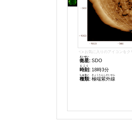
👈 お気に入りのアイコンをク
えいせい
衛星
:
SDO
じこく
時刻
:
18時3分
しゅるい
きょくたんしがいせん
種類
:
極端紫外線