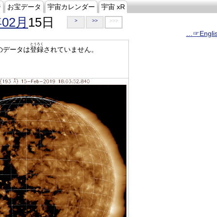
ジ
お宝データ
宇宙カレンダー
宇宙 xR
年02月
15日
>
>>
>>>
…☞Engli
とうろく
のデータは
登録
されていません。