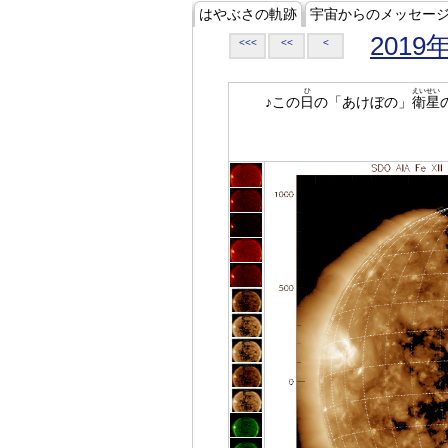
はやぶさの軌跡
宇宙からのメッセー
2019
<<<
<<
<
ひ
えいせい
♪この
日
の「あけぼの」
衛星