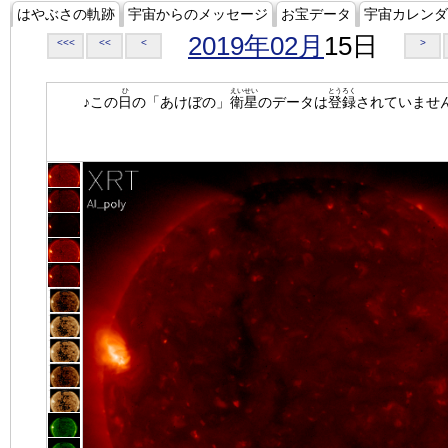
はやぶさの軌跡
宇宙からのメッセージ
お宝データ
宇宙カレンダ
2019年02月
15日
<<<
<<
<
>
ひ
えいせい
とうろく
♪この
日
の「あけぼの」
衛星
のデータは
登録
されていませ