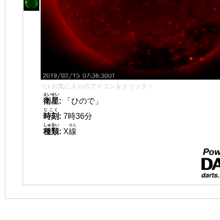
👈 お気に入りのアイコンをクリック！
えいせい
衛星
:
「ひので」
じこく
時刻
:
7時36分
しゅるい
せん
種類
:
X
線