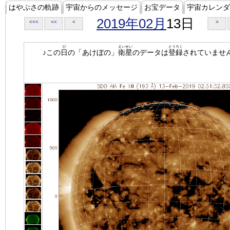
はやぶさの軌跡
宇宙からのメッセージ
お宝データ
宇宙カレンダ
2019年02月
13日
<<<
<<
<
>
ひ
えいせい
とうろく
♪この
日
の「あけぼの」
衛星
のデータは
登録
されていませ