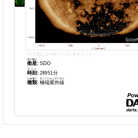
👈 お気に入りのアイコンをクリック！
えいせい
衛星
:
SDO
じこく
時刻
:
2時51分
しゅるい
きょくたんしがいせん
種類
:
極端紫外線