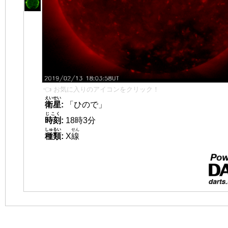
👈 お気に入りのアイコンをクリック！
えいせい
衛星
:
「ひので」
じこく
時刻
:
18時3分
しゅるい
せん
種類
:
X
線