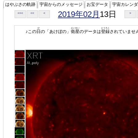
はやぶさの軌跡
宇宙からのメッセージ
お宝データ
宇宙カレンダ
2019年02月
13日
<<<
<<
<
>
ひ
えいせい
とうろく
♪この
日
の「あけぼの」
衛星
のデータは
登録
されていませ