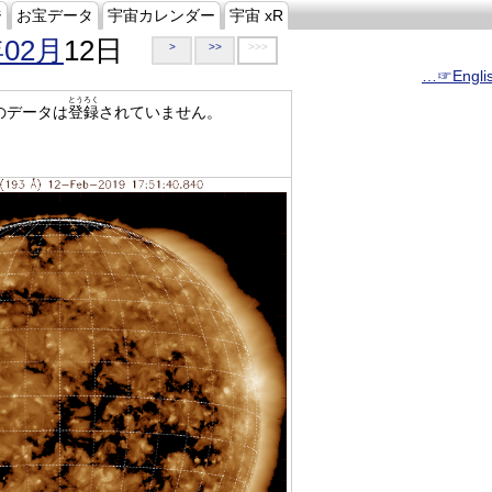
ジ
お宝データ
宇宙カレンダー
宇宙 xR
年02月
12日
>
>>
>>>
…☞Engli
とうろく
のデータは
登録
されていません。