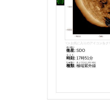
👈 お気に入りのアイコンをク
えいせい
衛星
:
SDO
じこく
時刻
:
17時51分
しゅるい
きょくたんしがいせん
種類
:
極端紫外線