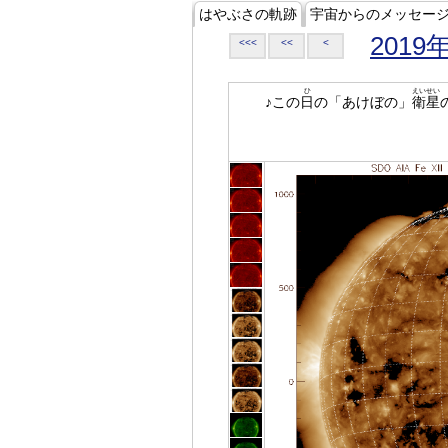
はやぶさの軌跡
宇宙からのメッセー
2019
<<<
<<
<
ひ
えいせい
♪この
日
の「あけぼの」
衛星