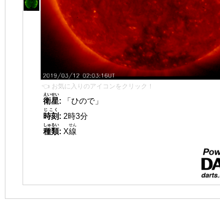
👈 お気に入りのアイコンをクリック！
えいせい
衛星
:
「ひので」
じこく
時刻
:
2時3分
しゅるい
せん
種類
:
X
線