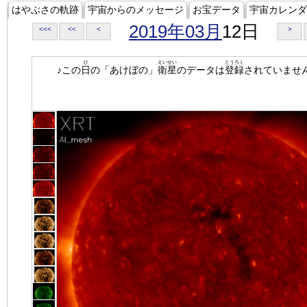
はやぶさの軌跡
宇宙からのメッセージ
お宝データ
宇宙カレンダ
2019年03月
12日
<<<
<<
<
>
ひ
えいせい
とうろく
♪この
日
の「あけぼの」
衛星
のデータは
登録
されていませ