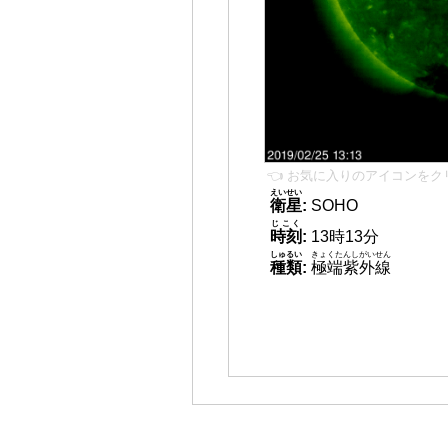
👈 お気に入りのアイコンをク
えいせい
衛星
:
SOHO
じこく
時刻
:
13時13分
しゅるい
きょくたんしがいせん
種類
:
極端紫外線