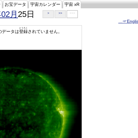
ジ
お宝データ
宇宙カレンダー
宇宙 xR
年02月
25日
>
>>
>>>
…☞Engli
とうろく
のデータは
登録
されていません。