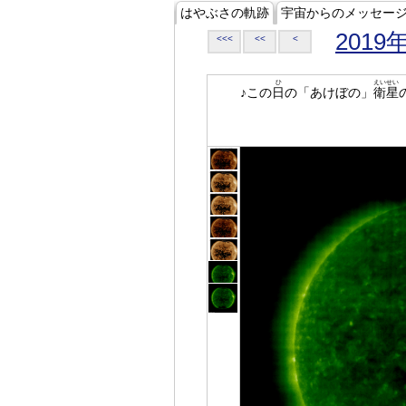
はやぶさの軌跡
宇宙からのメッセー
2019
<<<
<<
<
ひ
えいせい
♪この
日
の「あけぼの」
衛星