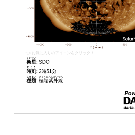
👈 お気に入りのアイコンをクリック！
えいせい
衛星
:
SDO
じこく
時刻
:
2時51分
しゅるい
きょくたんしがいせん
種類
:
極端紫外線