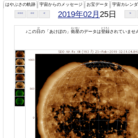
はやぶさの軌跡
宇宙からのメッセージ
お宝データ
宇宙カレンダ
2019年02月
25日
<<<
<<
<
>
ひ
えいせい
とうろく
♪この
日
の「あけぼの」
衛星
のデータは
登録
されていませ