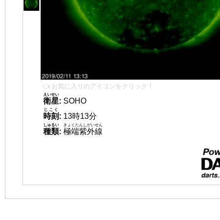
👈 お気に入りのアイコンをクリック！
えいせい
衛星
:
SOHO
じこく
時刻
:
13時13分
しゅるい
きょくたんしがいせん
種類
:
極端紫外線