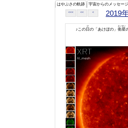
はやぶさの軌跡
宇宙からのメッセー
2019
<<<
<<
<
ひ
えいせい
♪この
日
の「あけぼの」
衛星