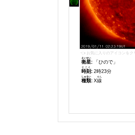
👈 お気に入りのアイコンをク
えいせい
衛星
:
「ひので」
じこく
時刻
:
2時23分
しゅるい
せん
種類
:
X
線