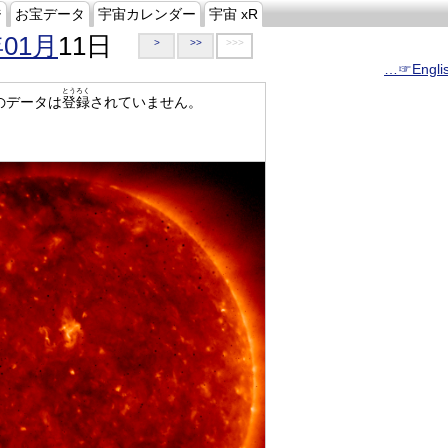
ジ
お宝データ
宇宙カレンダー
宇宙 xR
年01月
11日
>
>>
>>>
…☞Engli
とうろく
のデータは
登録
されていません。