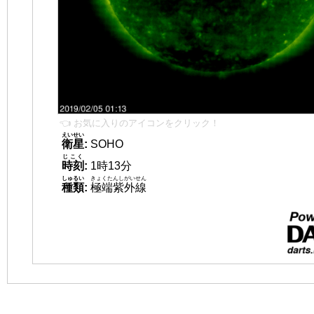
👈 お気に入りのアイコンをクリック！
えいせい
衛星
:
SOHO
じこく
時刻
:
1時13分
しゅるい
きょくたんしがいせん
種類
:
極端紫外線