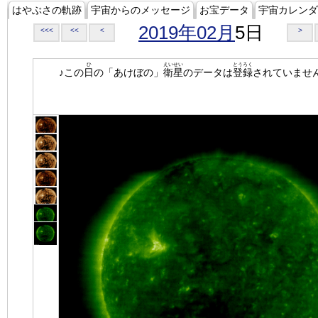
はやぶさの軌跡
宇宙からのメッセージ
お宝データ
宇宙カレンダ
2019年02月
5日
<<<
<<
<
>
ひ
えいせい
とうろく
♪この
日
の「あけぼの」
衛星
のデータは
登録
されていませ