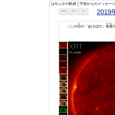
はやぶさの軌跡
宇宙からのメッセー
2019
<<<
<<
<
ひ
えいせい
♪この
日
の「あけぼの」
衛星