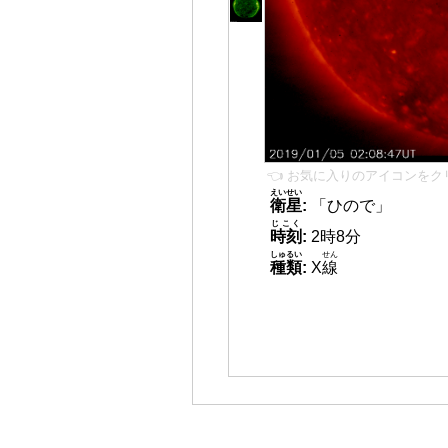
👈 お気に入りのアイコンをク
えいせい
衛星
:
「ひので」
じこく
時刻
:
2時8分
しゅるい
せん
種類
:
X
線